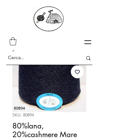
SKU: 80894
80%lana,
20%cashmere Mare