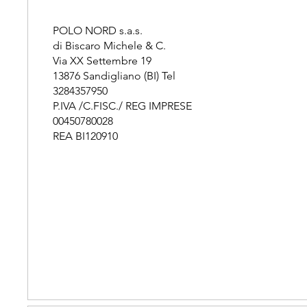
POLO NORD s.a.s.
di Biscaro Michele & C.
Via XX Settembre 19
13876 Sandigliano (BI) Tel
3284357950
P.IVA /C.FISC./ REG IMPRESE
00450780028
REA BI120910