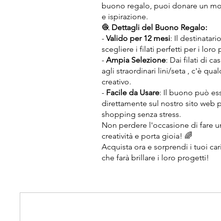
buono regalo, puoi donare un mon
e ispirazione.
🧶
Dettagli del Buono Regalo:
-
Valido per 12 mesi
: Il destinatar
scegliere i filati perfetti per i loro
-
Ampia Selezione
: Dai filati di c
agli straordinari lini/seta , c'è q
creativo.
-
Facile da Usare
: Il buono può ess
direttamente sul nostro sito web 
shopping senza stress.
Non perdere l'occasione di fare u
creatività e porta gioia! 🌈
Acquista ora e sorprendi i tuoi c
che farà brillare i loro progetti!