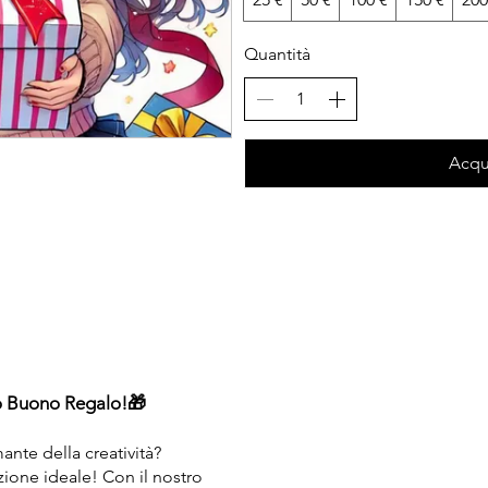
Quantità
Acqu
ro Buono Regalo!🎁
ante della creatività?
ione ideale! Con il nostro