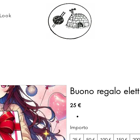
 Look
Buono regalo elett
25 €
Importo
25 €
50 €
100 €
150 €
200