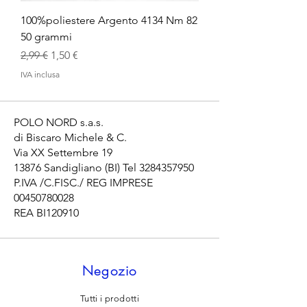
100%poliestere Argento 4134 Nm 82
50 grammi
Prezzo regolare
Prezzo scontato
2,99 €
1,50 €
IVA inclusa
POLO NORD s.a.s.
di Biscaro Michele & C.
Via XX Settembre 19
13876 Sandigliano (BI) Tel
3284357950
P.IVA /C.FISC./ REG IMPRESE
00450780028
REA BI120910
Negozio
Tutti i prodotti