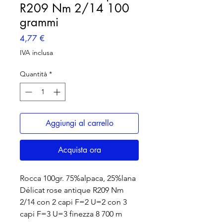
R209 Nm 2/14 100
grammi
Prezzo
4,77 €
IVA inclusa
Quantità
*
Aggiungi al carrello
Acquista ora
Rocca 100gr. 75%alpaca, 25%lana
Délicat rose antique R209 Nm
2/14 con 2 capi F=2 U=2 con 3
capi F=3 U=3 finezza 8 700 m