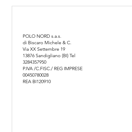
POLO NORD s.a.s.
di Biscaro Michele & C.
Via XX Settembre 19
13876 Sandigliano (BI) Tel
3284357950
P.IVA /C.FISC./ REG IMPRESE
00450780028
REA BI120910