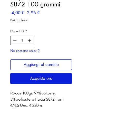
S872 100 grammi
Prezzo
Prezzo
 4,00 € 
2,96 €
regolare
scontato
IVA inclusa
Quantità
*
Ne restano solo: 2
Aggiungi al carrello
Acquista ora
Rocca 100gr. 97%cotone,
3%poliestere Fuxia S872 Ferri
4/4,5 Unc. 4 220m