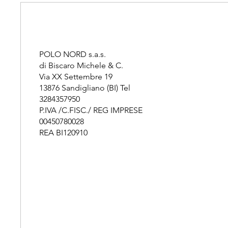
POLO NORD s.a.s.
di Biscaro Michele & C.
Via XX Settembre 19
13876 Sandigliano (BI) Tel
3284357950
P.IVA /C.FISC./ REG IMPRESE
00450780028
REA BI120910