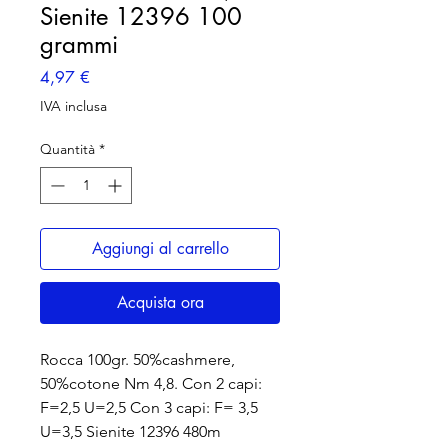
Sienite 12396 100
grammi
Prezzo
4,97 €
IVA inclusa
Quantità
*
Aggiungi al carrello
Acquista ora
Rocca 100gr. 50%cashmere,
50%cotone Nm 4,8. Con 2 capi:
F=2,5 U=2,5 Con 3 capi: F= 3,5
U=3,5 Sienite 12396 480m