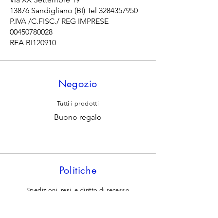
13876 Sandigliano (BI) Tel
3284357950
P.IVA /C.FISC./ REG IMPRESE
00450780028
REA BI120910
Negozio
Tutti i prodotti
Buono regalo
Politiche
Spedizioni, resi, e diritto di recesso
Termini e condizioni di vendita
Punti fidelity