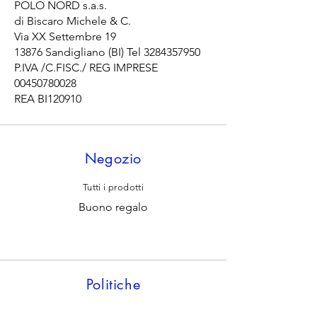
POLO NORD s.a.s.
di Biscaro Michele & C.
Via XX Settembre 19
13876 Sandigliano (BI) Tel
3284357950
P.IVA /C.FISC./ REG IMPRESE
00450780028
REA BI120910
Negozio
Tutti i prodotti
Buono regalo
Politiche
Spedizioni, resi, e diritto di recesso